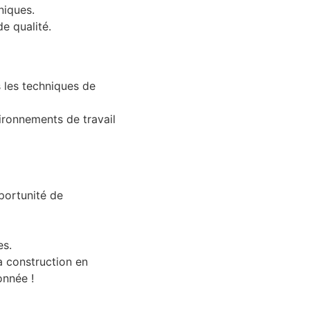
niques.
de qualité.
 les techniques de
ironnements de travail
portunité de
es.
a construction en
onnée !