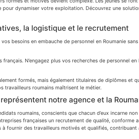
eurs formés et motivés devient complexe. Les jeunes se font r
re pour dynamiser votre exploitation. Découvrez une solut
ives, la logistique et le recrutement
iez vos besoins en embauche de personnel en Roumanie sans
is français. N’engagez plus vos recherches de personnel en
ulement formés, mais également titulaires de diplômes et q
s travailleurs roumains maîtrisent le métier.
 représentent notre agence et la Rouma
didats roumains, conscients que chacun d’eux incarne non 
entreprises françaises un recrutement de qualité, conforme 
 fournir des travailleurs motivés et qualifiés, contribuant