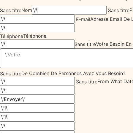
Nom
P
Sans titre
Sans titre
Adresse Email De 
E-mail
Téléphone
Téléphone
Votre Besoin En
Sans titre
De Combien De Personnes Avez Vous Besoin?
Sans titre
From What Date
Sans titre