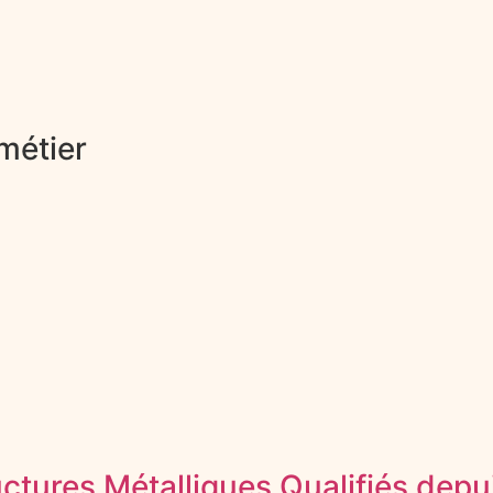
métier
tures Métalliques Qualifiés depu