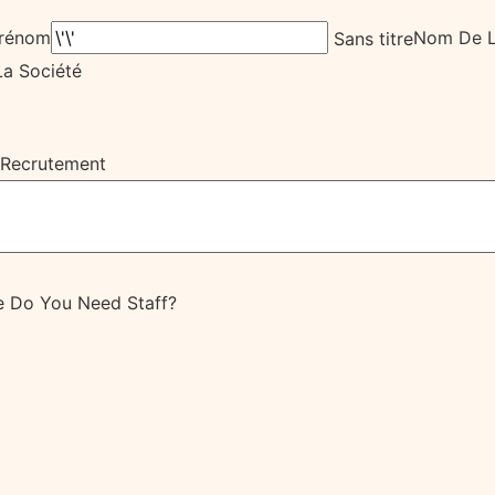
rénom
Nom De L
Sans titre
La Société
 Recrutement
 Do You Need Staff?