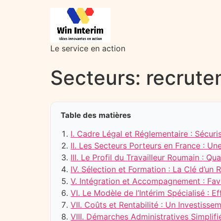
Le service en action
Secteurs: recrute
Table des matières
I. Cadre Légal et Réglementaire : Sécuri
II. Les Secteurs Porteurs en France :
III. Le Profil du Travailleur Roumain : Qu
IV. Sélection et Formation : La Clé d’un
V. Intégration et Accompagnement : Favo
VI. Le Modèle de l’Intérim Spécialisé : Ef
VII. Coûts et Rentabilité : Un Investisse
VIII. Démarches Administratives Simplifi